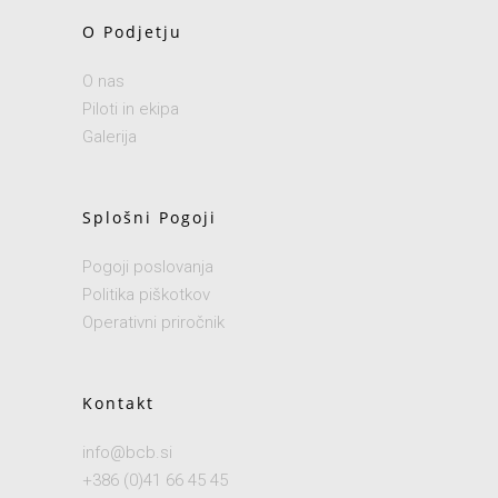
O Podjetju
O nas
Piloti in ekipa
Galerija
Splošni Pogoji
Pogoji poslovanja
Politika piškotkov
Operativni priročnik
Kontakt
info@bcb.si
+386 (0)41 66 45 45