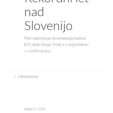
nad
Slovenijo
Pilot največjega slovenskega balona
BTC Ajda Grega Trček s s sopotnikom
» v enem kosu«…
EditionSlovenia
ZANIMIVOSTI
marec 21, 2014